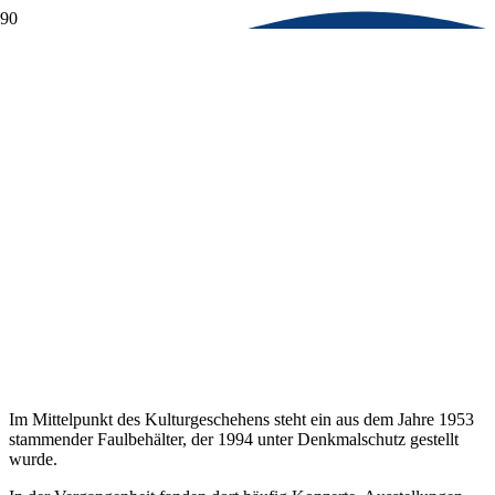
Wasser
Kultur
Kulturtreff Faulturm – ein Denkmal
für Kulturinteressierte
Im Mittelpunkt des Kulturgeschehens steht ein aus dem Jahre 1953
stammender Faulbehälter, der 1994 unter Denkmalschutz gestellt
wurde.