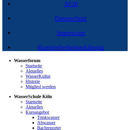
AGB
Datenschutz
Impressum
Barrierefreiheitserklärung
Wasserforum
Startseite
Aktuelles
WasserKultur
Historie
Mitglied werden
WasserSchule Köln
Startseite
Aktuelles
Kursangebot
Trinkwasser
Abwasser
Bachreporter