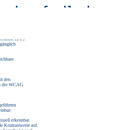
rierefreiheit
n.de im
chtlinie (EU)
ugänglich
eichbare
it den
ien der WCAG
eführten
inbar:
isuell erkennbar.
e Kontrastwerte auf.