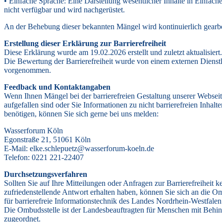
• Einfache Sprache: Eine Darstellung wesentlicher Inhalte in Einfache
nicht verfügbar und wird nachgerüstet.
An der Behebung dieser bekannten Mängel wird kontinuierlich gearbe
Erstellung dieser Erklärung zur Barrierefreiheit
Diese Erklärung wurde am 19.02.2026 erstellt und zuletzt aktualisiert.
Die Bewertung der Barrierefreiheit wurde von einem externen Dienstl
vorgenommen.
Feedback und Kontaktangaben
Wenn Ihnen Mängel bei der barrierefreien Gestaltung unserer Websei
aufgefallen sind oder Sie Informationen zu nicht barrierefreien Inhalte
benötigen, können Sie sich gerne bei uns melden:
Wasserforum Köln
Egonstraße 21, 51061 Köln
E-Mail: elke.schlepuetz@wasserforum-koeln.de
Telefon: 0221 221-22407
Durchsetzungsverfahren
Sollten Sie auf Ihre Mitteilungen oder Anfragen zur Barrierefreiheit k
zufriedenstellende Antwort erhalten haben, können Sie sich an die O
für barrierefreie Informationstechnik des Landes Nordrhein-Westfale
Die Ombudsstelle ist der Landesbeauftragten für Menschen mit Behi
zugeordnet.