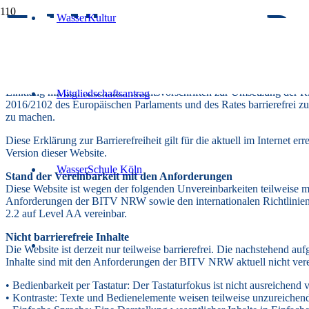
Erklärung zur Bar
WasserKultur
Das Wasserforum Köln bemüht sich, seine Website wasserforum-koel
Einklang mit den nationalen Rechtsvorschriften zur Umsetzung der Ri
Mitgliedschaftsantrag
2016/2102 des Europäischen Parlaments und des Rates barrierefrei z
zu machen.
Diese Erklärung zur Barrierefreiheit gilt für die aktuell im Internet err
Version dieser Website.
WasserSchule Köln
Stand der Vereinbarkeit mit den Anforderungen
Diese Website ist wegen der folgenden Unvereinbarkeiten teilweise m
Anforderungen der BITV NRW sowie den internationalen Richtlin
2.2 auf Level AA vereinbar.
Nicht barrierefreie Inhalte
Die Website ist derzeit nur teilweise barrierefrei. Die nachstehend aufg
Inhalte sind mit den Anforderungen der BITV NRW aktuell nicht vere
• Bedienbarkeit per Tastatur: Der Tastaturfokus ist nicht ausreichend v
• Kontraste: Texte und Bedienelemente weisen teilweise unzureichend