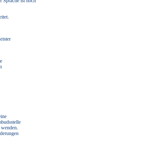
r Sprache ist noch
itet.
eister
te
n
eine
mbudsstelle
n wenden.
nderungen