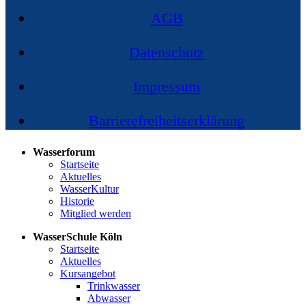
AGB
Datenschutz
Impressum
Barrierefreiheitserklärung
Wasserforum
Startseite
Aktuelles
WasserKultur
Historie
Mitglied werden
WasserSchule Köln
Startseite
Aktuelles
Kursangebot
Trinkwasser
Abwasser