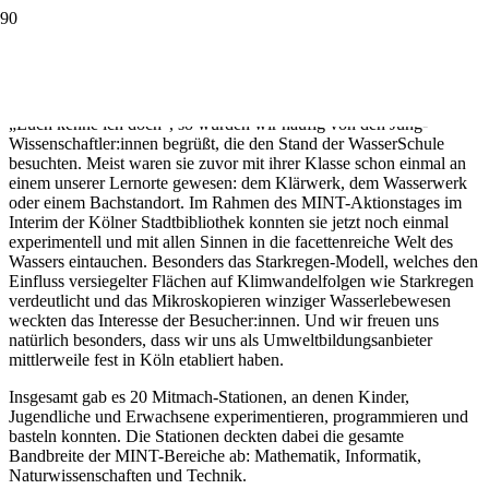
Macht mit MINT!
„Euch kenne ich doch“, so wurden wir häufig von den Jung-
Wissenschaftler:innen begrüßt, die den Stand der WasserSchule
besuchten. Meist waren sie zuvor mit ihrer Klasse schon einmal an
einem unserer Lernorte gewesen: dem Klärwerk, dem Wasserwerk
oder einem Bachstandort. Im Rahmen des MINT-Aktionstages im
Interim der Kölner Stadtbibliothek konnten sie jetzt noch einmal
experimentell und mit allen Sinnen in die facettenreiche Welt des
Wassers eintauchen. Besonders das Starkregen-Modell, welches den
Einfluss versiegelter Flächen auf Klimwandelfolgen wie Starkregen
verdeutlicht und das Mikroskopieren winziger Wasserlebewesen
weckten das Interesse der Besucher:innen. Und wir freuen uns
natürlich besonders, dass wir uns als Umweltbildungsanbieter
mittlerweile fest in Köln etabliert haben.
Insgesamt gab es 20 Mitmach-Stationen, an denen Kinder,
Jugendliche und Erwachsene experimentieren, programmieren und
basteln konnten. Die Stationen deckten dabei die gesamte
Bandbreite der MINT-Bereiche ab: Mathematik, Informatik,
Naturwissenschaften und Technik.