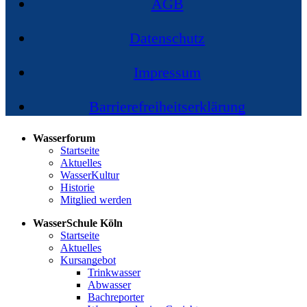
AGB
Datenschutz
Impressum
Barrierefreiheitserklärung
Wasserforum
Startseite
Aktuelles
WasserKultur
Historie
Mitglied werden
WasserSchule Köln
Startseite
Aktuelles
Kursangebot
Trinkwasser
Abwasser
Bachreporter