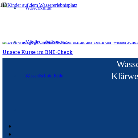
WasserKultur
Familientag im Wasserwerk
Networking im BNE-Kontext
Mitgliedschaftsantrag
Unsere Kurse im BNE-Check
Wasse
Klärwe
WasserSchule Köln