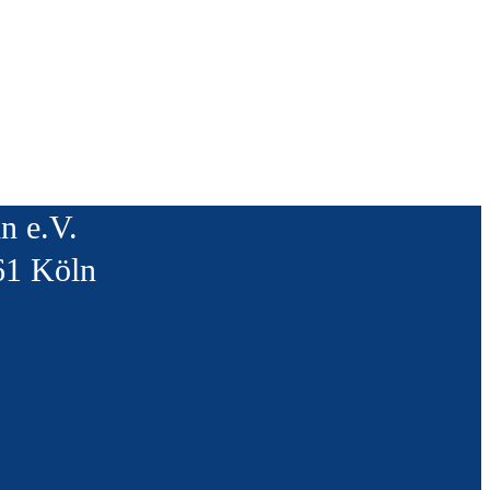
n e.V.
61 Köln