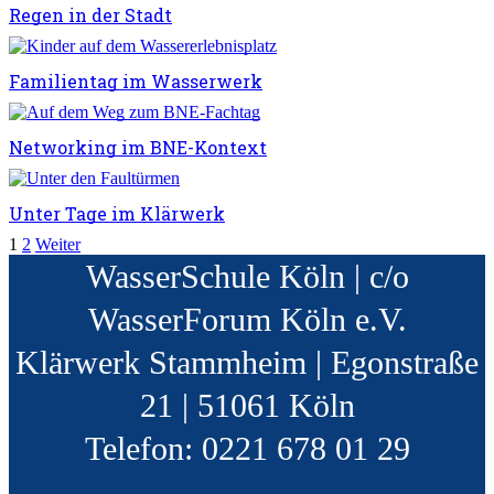
Regen in der Stadt
Familientag im Wasserwerk
Networking im BNE-Kontext
Unter Tage im Klärwerk
1
2
Weiter
WasserSchule Köln | c/o
WasserForum Köln e.V.
Klärwerk Stammheim | Egonstraße
21 | 51061 Köln
Telefon: 0221 678 01 29